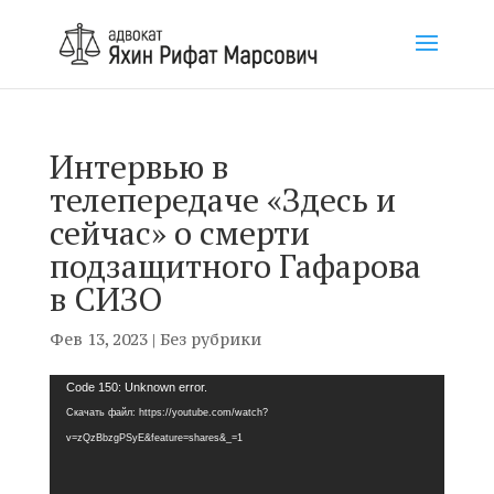
Интервью в
телепередаче «Здесь и
сейчас» о смерти
подзащитного Гафарова
в СИЗО
Фев 13, 2023
|
Без рубрики
Видеоплеер
Code 150: Unknown error.
Скачать файл: https://youtube.com/watch?
v=zQzBbzgPSyE&feature=shares&_=1